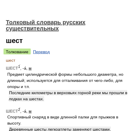
Толковый словарь русских
существительных
шест
Толкование
Перевод
шест
1́
ШЕСТ
, -а́,
м
Предмет цилиндрической формы небольшого диаметра, но
длинный; используется для отталкивания от чего-либо, для
опоры и т.п.
Последние километры в верховьях горной реки мы прошли в
лодках на шестах.
2́
ШЕСТ
, -а́,
м
Спортивный снаряд в виде длинной палки для прыжков в
высоту.
Деревянные шесты легкоатлеты заменяют шестами,