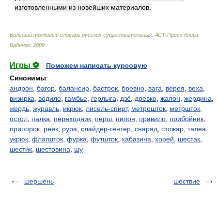
изготовленными из новейших материалов.
Большой толковый словарь русских существительных. АСТ-Пресс Книга
.
Бабенко
.
2009
.
Игры ⚽
Поможем написать курсовую
Синонимы
:
андрон
,
багор
,
балансир
,
бастрок
,
бревно
,
вага
,
верея
,
веха
,
визирка
,
водило
,
гамбье
,
герлыга
,
дзё
,
древко
,
жалон
,
жердина
,
жердь
,
журавль
,
икрюк
,
лисель-спирт
,
метрошток
,
метршток
,
остол
,
палка
,
переходник
,
перш
,
пилон
,
правило
,
прибойник
,
припорок
,
реек
,
рура
,
слайдер-гентер
,
снаряд
,
стожар
,
талеа
,
укрюк
,
флагшток
,
фурка
,
футшток
,
хабазина
,
хорей
,
шестак
,
шестик
,
шестовина
,
шу
шершень
шествие