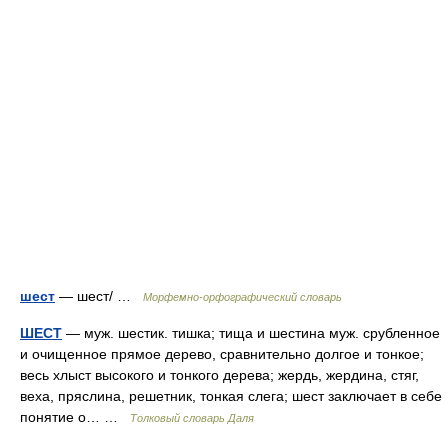
шест
— шест/ …
Морфемно-орфографический словарь
ШЕСТ
— муж. шестик. тишка; тища и шестина муж. срубленное
и очищенное прямое дерево, сравнительно долгое и тонкое;
весь хлыст высокого и тонкого дерева; жердь, жердина, стяг,
веха, пряслина, решетник, тонкая слега; шест заключает в себе
понятие о… …
Толковый словарь Даля