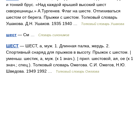
и тонкий брус. «Над каждой крышей высокий шест
скворешницы.» А.Тургенев. Флаг на шесте. Отпихиваться
шестом от берега. Прыжки с шестом. Толковый словарь
Ушакова. Д.Н. Ушаков. 1935 1940 …
Толковый словарь Ушакова
шест
— См …
Словарь синонимов
ШЕСТ
— ШЕСТ, а, муж. 1. Длинная палка, жердь. 2.
Спортивный снаряд для прыжков в высоту. Прыжок с шестом. |
уменьш. шестик, а, муж. (к 1 знач.). | прил. шестовой, ая, ое (к 1
знач.; спец.). Толковый словарь Ожегова. С.И. Ожегов, Н.Ю.
Шведова. 1949 1992 …
Толковый словарь Ожегова