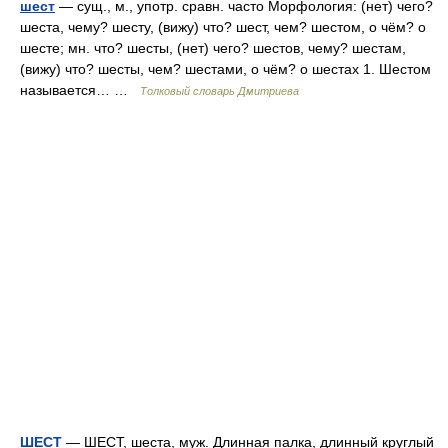
шест
— сущ., м., употр. сравн. часто Морфология: (нет) чего?
шеста, чему? шесту, (вижу) что? шест, чем? шестом, о чём? о
шесте; мн. что? шесты, (нет) чего? шестов, чему? шестам,
(вижу) что? шесты, чем? шестами, о чём? о шестах 1. Шестом
называется… …
Толковый словарь Дмитриева
ШЕСТ
— ШЕСТ, шеста, муж. Длинная палка, длинный круглый